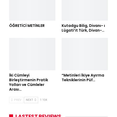
ÖĞRETİCİ METİNLER
Kutadgu Bilig, Divanı- ı
Lügati’it Türk, Divan-…
İki Cümleyi
“Metinleri İkiye Ayırma
Birleştirmenin Pratik
Tekniklerinin Püf…
Yolları ve Cümleler
Arası…
PREV
NEXT
1 104
LASTEST REVIEWS