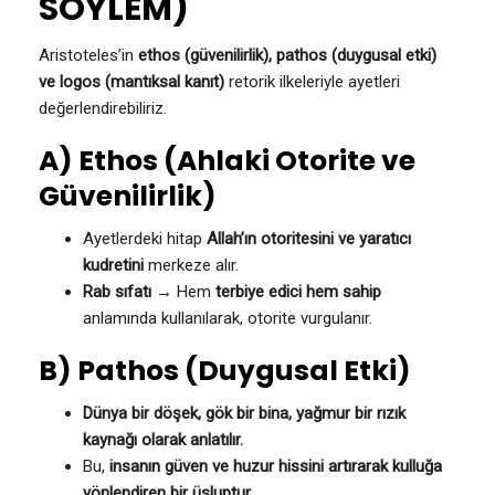
SÖYLEM)
Aristoteles’in
ethos (güvenilirlik), pathos (duygusal etki)
ve logos (mantıksal kanıt)
retorik ilkeleriyle ayetleri
değerlendirebiliriz.
A) Ethos (Ahlaki Otorite ve
Güvenilirlik)
Ayetlerdeki hitap
Allah’ın otoritesini ve yaratıcı
kudretini
merkeze alır.
Rab sıfatı
→ Hem
terbiye edici hem sahip
anlamında kullanılarak, otorite vurgulanır.
B) Pathos (Duygusal Etki)
Dünya bir döşek, gök bir bina, yağmur bir rızık
kaynağı olarak anlatılır.
Bu,
insanın güven ve huzur hissini artırarak kulluğa
yönlendiren bir üsluptur.