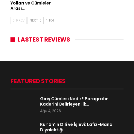
Yolları ve Cümleler
Arası…
PREV
NEXT
1 104
LASTEST REVIEWS
FEATURED STORIES
Giriş Cümlesi Nedir? Paragrafın
Kaderini Belirleyen İlk…
Ağu 4, 2026
Kur’ân’ın Dili ve İşlevi: Lafız-Mana
Diyalektiği