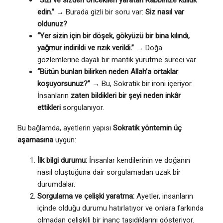
“Sizi ve sizden öncekileri yaratan Rabbinize kulluk
edin.”
→ Burada gizli bir soru var:
Siz nasıl var
oldunuz?
“Yer sizin için bir döşek, gökyüzü bir bina kılındı,
yağmur indirildi ve rızık verildi.”
→ Doğa
gözlemlerine dayalı bir mantık yürütme süreci var.
“Bütün bunları bilirken neden Allah’a ortaklar
koşuyorsunuz?”
→ Bu, Sokratik bir ironi içeriyor.
İnsanların
zaten bildikleri bir şeyi neden inkâr
ettikleri
sorgulanıyor.
Bu bağlamda, ayetlerin yapısı
Sokratik yöntemin üç
aşamasına
uygun:
İlk bilgi durumu:
İnsanlar kendilerinin ve doğanın
nasıl oluştuğuna dair sorgulamadan uzak bir
durumdalar.
Sorgulama ve çelişki yaratma:
Ayetler, insanların
içinde olduğu durumu hatırlatıyor ve onlara farkında
olmadan çelişkili bir inanç taşıdıklarını gösteriyor.