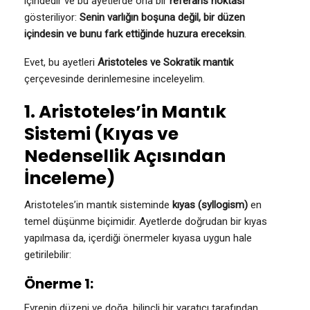
içindedir ve bu ayetlerde ona bir
referans noktası
gösteriliyor:
Senin varlığın boşuna değil, bir düzen
içindesin ve bunu fark ettiğinde huzura ereceksin
.
Evet, bu ayetleri
Aristoteles ve Sokratik mantık
çerçevesinde derinlemesine inceleyelim.
1. Aristoteles’in Mantık
Sistemi (Kıyas ve
Nedensellik Açısından
İnceleme)
Aristoteles’in mantık sisteminde
kıyas (syllogism)
en
temel düşünme biçimidir. Ayetlerde doğrudan bir kıyas
yapılmasa da, içerdiği önermeler kıyasa uygun hale
getirilebilir:
Önerme 1:
Evrenin düzeni ve doğa, bilinçli bir yaratıcı tarafından