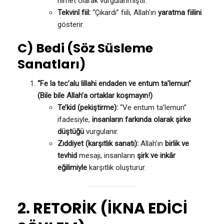
nimet olarak vurgulanmıştır.
Tekvinî fiil:
“Çıkardı” fiili, Allah’ın
yaratma fiilini
gösterir.
C) Bedi (Söz Süsleme
Sanatları)
“Fe la tec’alu lillahi endaden ve entum ta’lemun”
(Bile bile Allah’a ortaklar koşmayın!)
Te’kid (pekiştirme):
“Ve entum ta’lemun”
ifadesiyle,
insanların farkında olarak şirke
düştüğü
vurgulanır.
Zıddiyet (karşıtlık sanatı):
Allah’ın
birlik ve
tevhid
mesajı, insanların
şirk ve inkâr
eğilimiyle
karşıtlık oluşturur.
2. RETORİK (İKNA EDİCİ