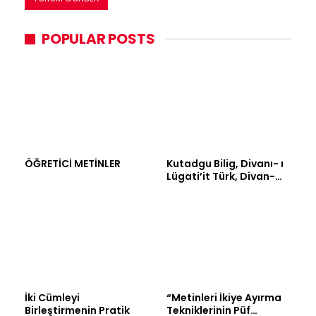
POPULAR POSTS
ÖĞRETİCİ METİNLER
Kutadgu Bilig, Divanı- ı
Lügati’it Türk, Divan-…
İki Cümleyi
“Metinleri İkiye Ayırma
Birleştirmenin Pratik
Tekniklerinin Püf…