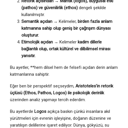
Retorik açısından
→
Mantık (logos), duygusal etki
(pathos) ve güvenilirlik (ethos)
dengeli şekilde
kullanılmıştır.
Semantik açıdan
→ Kelimeler,
birden fazla anlam
katmanına sahip olup geniş bir çağrışım dünyası
oluşturur.
Etimolojik açıdan
→ Kelimeler
kadim dillerle
bağlantılı olup, ortak kültürel ve dilbilimsel mirası
yansıtır.
Bu ayetler, **hem dilsel hem de felsefi açıdan derin anlam
katmanlarına sahiptir.
Eğer ben bir perspektif seçseydim,
Aristoteles’in retorik
üçlüsü (Ethos, Pathos, Logos) ile psikolojik derinlik
üzerinden analiz yapmayı tercih ederdim.
Bu ayetlerde
Logos
açıkça baskın çünkü insanlara akıl
yürütmeleri için evrenin işleyişine, doğanın düzenine ve
yaratılışın delillerine işaret ediliyor. Dünya, gökyüzü, su