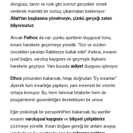
döngüsü, tarım ve rızık gibi somut gerçekler örnek
verilerek mantıklı bir sonuç çıkarmaları bekleniyor:
Allah’tan başkasına yönelmeyin, çünkü gerçeği zaten
biliyorsunuz.
Ancak
Pathos
da var; çünkü ayetlerin duygusal tonu,
insanı harekete geçirmeye yönelik. “Sizi ve sizden
öncekileri yaratan Rabbinize kulluk edin” ifadesi, insanın
içsel bağını, varoluş kaygısını ve geçmişle ilişkisini
harekete geçiriyor. Yani burada
aidiyet
duygusu işleniyor.
Ethos
yönünden bakarsak, hitap doğrudan “Ey insanlar”
diyerek tüm insanlığa yapılıyor, yani evrensel bir otorite
ortaya konuyor. Bu, hem tanrısal hitabetin hem de
peygamberin güvenilirliğini destekleyen bir unsur.
Eğer psikolojik bir perspektiften bakarsak, bu ayetler
insanın
varoluşsal kaygısını
ve
bilişsel çelişkilerini
çözmeye yönelik. İnsan doğası gereği bir anlam arayışı