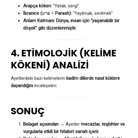
Arapça köken:
“Yatak, sergi”.
İbranice (פרש – Parash):
“Yayılmak, serilmek”.
Anlam Katmanı:
Dünya, insan için “yaşanabilir bir
döşek” gibi düzenlenmiştir.
4. ETİMOLOJİK (KELİME
KÖKENİ) ANALİZİ
Ayetlerdeki bazı kelimelerin
kadim dillerde nasıl köklere
dayandığını
inceleyelim:
SONUÇ
Belagat açısından
→ Ayetler
mecazlar, teşbihler ve
vurgularla etkili bir hitabet sanatı içerir.