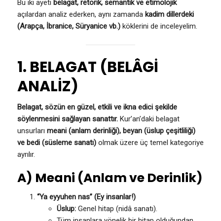
Bu iki ayeti
belagat, retorik, semantik ve etimolojik
açılardan analiz ederken, aynı zamanda
kadim dillerdeki
(Arapça, İbranice, Süryanice vb.)
köklerini de inceleyelim.
1. BELAGAT (BELÂGİ
ANALİZ)
Belagat, sözün en güzel, etkili ve ikna edici şekilde
söylenmesini sağlayan sanattır.
Kur’an’daki belagat
unsurları
meani (anlam derinliği), beyan (üslup çeşitliliği)
ve bedi (süsleme sanatı)
olmak üzere üç temel kategoriye
ayrılır.
A) Meani (Anlam ve Derinlik)
“Ya eyyuhen nas” (Ey insanlar!)
Üslup:
Genel hitap (nidâ sanatı).
Tüm insanlara yönelik bir hitap olduğundan,