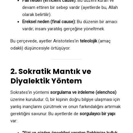
Fail neden (efficient cause):
Bu düzeni kuran ve
devam ettiren bir sebep vardır (ayetlerde bu, Allah
olarak belirtilir).
Ereksel neden (final cause):
Bu düzenin bir amacı
vardır; insanı yaratılış gerçeğine yöneltmek.
Bu çerçevede, ayetler Aristoteles’in
teleolojik
(amaç
odaklı) düşüncesiyle örtüşüyor.
2. Sokratik Mantık ve
Diyalektik Yöntem
Sokrates’in yöntemi
sorgulama ve irdeleme (elenchos)
üzerine kuruludur. O, bir kişinin doğru bilgiye ulaşması için
yanlış inançlarını çürütmek ve onun farkındalığını artırmak
gerektiğini savunur. Bu ayetlerde de
sorgulayıcı bir yapı
var: