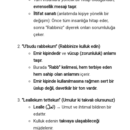
evrensellik mesajı taşır.
İltifat sanatı
(anlatımda kişiye yönelik bir
değişim): Önce tüm insanlığa hitap eder,
sonra “Rabbiniz” diyerek onları sorumluluğa
çeker.
“U’budu rabbekum” (Rabbinize kulluk edin)
Emir kipindedir
ve
vücup (zorunluluk) anlamı
taşır.
Burada
“Rabb” kelimesi, hem terbiye eden
hem sahip olan anlamını
içerir.
Emir kipinde kullanılmasına rağmen sert bir
üslup değil, davetkâr bir ton vardır.
“Leallekum tettekun” (Umulur ki takvalı olursunuz)
Lealle (لعلّ)
→ Umut ve ihtimal bildiren bir
edattır.
Kulluk edenin
takvaya ulaşabileceği
müjdelenir.