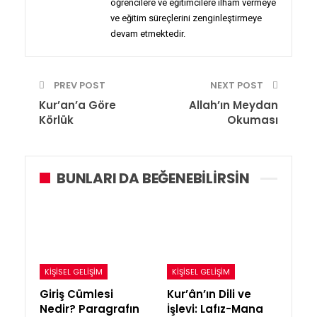
öğrencilere ve eğitimcilere ilham vermeye
ve eğitim süreçlerini zenginleştirmeye
devam etmektedir.
PREV POST
NEXT POST
Kur’an’a Göre
Allah’ın Meydan
Körlük
Okuması
BUNLARI DA BEĞENEBILIRSIN
KIŞISEL GELIŞIM
KIŞISEL GELIŞIM
Giriş Cümlesi
Kur’ân’ın Dili ve
Nedir? Paragrafın
İşlevi: Lafız-Mana