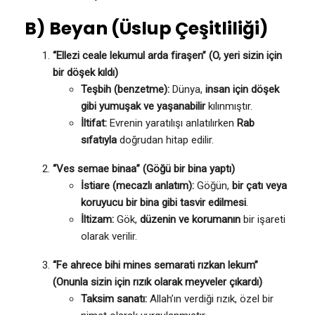
B) Beyan (Üslup Çeşitliliği)
“Ellezi ceale lekumul arda firaşen” (O, yeri sizin için
bir döşek kıldı)
Teşbih (benzetme):
Dünya,
insan için döşek
gibi yumuşak ve yaşanabilir
kılınmıştır.
İltifat:
Evrenin yaratılışı anlatılırken
Rab
sıfatıyla
doğrudan hitap edilir.
“Ves semae binaa” (Göğü bir bina yaptı)
İstiare (mecazlı anlatım):
Göğün,
bir çatı veya
koruyucu bir bina gibi tasvir edilmesi
.
İltizam:
Gök,
düzenin ve korumanın
bir işareti
olarak verilir.
“Fe ahrece bihi mines semarati rızkan lekum”
(Onunla sizin için rızık olarak meyveler çıkardı)
Taksim sanatı:
Allah’ın verdiği rızık, özel bir