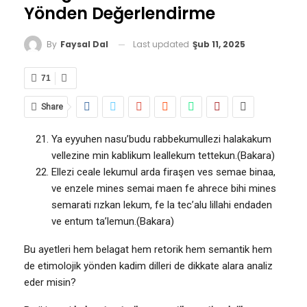
Yönden Değerlendirme
Last updated
Şub 11, 2025
By
Faysal Dal
71
Share
Ya eyyuhen nasu’budu rabbekumullezi halakakum
vellezine min kablikum leallekum tettekun.(Bakara)
Ellezi ceale lekumul arda firaşen ves semae binaa,
ve enzele mines semai maen fe ahrece bihi mines
semarati rızkan lekum, fe la tec’alu lillahi endaden
ve entum ta’lemun.(Bakara)
Bu ayetleri hem belagat hem retorik hem semantik hem
de etimolojik yönden kadim dilleri de dikkate alara analiz
eder misin?