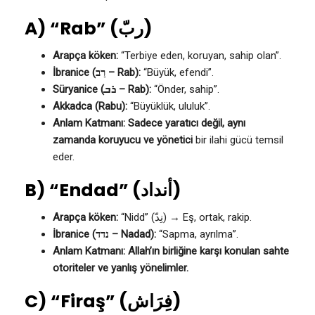
A) “Rab” (ربّ)
Arapça köken:
“Terbiye eden, koruyan, sahip olan”.
İbranice (רַב – Rab):
“Büyük, efendi”.
Süryanice (ܪܒ – Rab):
“Önder, sahip”.
Akkadca (Rabu):
“Büyüklük, ululuk”.
Anlam Katmanı:
Sadece yaratıcı değil, aynı
zamanda koruyucu ve yönetici
bir ilahi gücü temsil
eder.
B) “Endad” (أنداد)
Arapça köken:
“Nidd” (نِدّ) → Eş, ortak, rakip.
İbranice (נדד – Nadad):
“Sapma, ayrılma”.
Anlam Katmanı:
Allah’ın birliğine karşı konulan sahte
otoriteler ve yanlış yönelimler.
C) “Firaş” (فِرَاش)