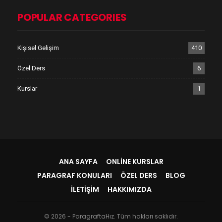
POPULAR CATEGORIES
Kişisel Gelişim
410
Özel Ders
6
Kurslar
1
ANA SAYFA
ONLINE KURSLAR
PARAGRAF KONULARI
ÖZEL DERS
BLOG
İLETIŞIM
HAKKIMIZDA
© 2026 - ParagraftaHız. Tüm hakları saklıdır.