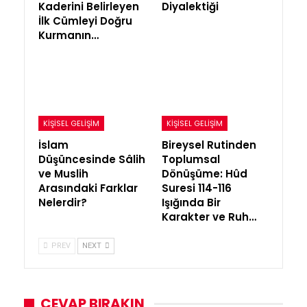
Kaderini Belirleyen
Diyalektiği
İlk Cümleyi Doğru
Kurmanın…
KIŞISEL GELIŞIM
KIŞISEL GELIŞIM
İslam
Bireysel Rutinden
Düşüncesinde Sâlih
Toplumsal
ve Muslih
Dönüşüme: Hûd
Arasındaki Farklar
Suresi 114-116
Nelerdir?
Işığında Bir
Karakter ve Ruh…
PREV
NEXT
CEVAP BIRAKIN