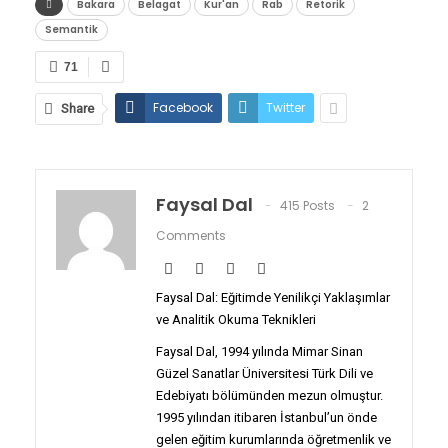
Bakara
Belagat
Kur'an
Rab
Retorik
Semantik
71
Facebook
Twitter
Share
Faysal Dal
415 Posts
2
Comments
Faysal Dal: Eğitimde Yenilikçi Yaklaşımlar
ve Analitik Okuma Teknikleri
Faysal Dal, 1994 yılında Mimar Sinan
Güzel Sanatlar Üniversitesi Türk Dili ve
Edebiyatı bölümünden mezun olmuştur.
1995 yılından itibaren İstanbul’un önde
gelen eğitim kurumlarında öğretmenlik ve