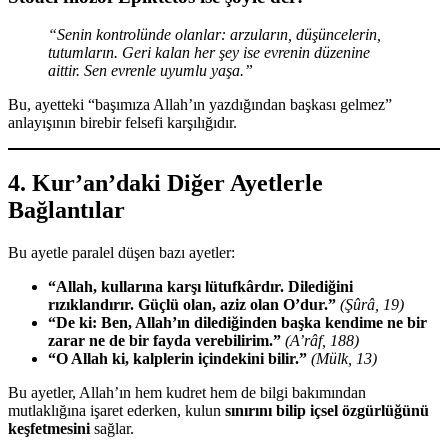
“Senin kontrolünde olanlar: arzuların, düşüncelerin,
tutumların. Geri kalan her şey ise evrenin düzenine
aittir. Sen evrenle uyumlu yaşa.”
Bu, ayetteki “başımıza Allah’ın yazdığından başkası gelmez”
anlayışının birebir felsefi karşılığıdır.
4. Kur’an’daki Diğer Ayetlerle
Bağlantılar
Bu ayetle paralel düşen bazı ayetler:
“Allah, kullarına karşı lütufkârdır. Dilediğini
rızıklandırır. Güçlü olan, aziz olan O’dur.”
(Şûrâ, 19)
“De ki: Ben, Allah’ın dilediğinden başka kendime ne bir
zarar ne de bir fayda verebilirim.”
(A’râf, 188)
“O Allah ki, kalplerin içindekini bilir.”
(Mülk, 13)
Bu ayetler, Allah’ın hem kudret hem de bilgi bakımından
mutlaklığına işaret ederken, kulun
sınırını bilip içsel özgürlüğünü
keşfetmesini
sağlar.