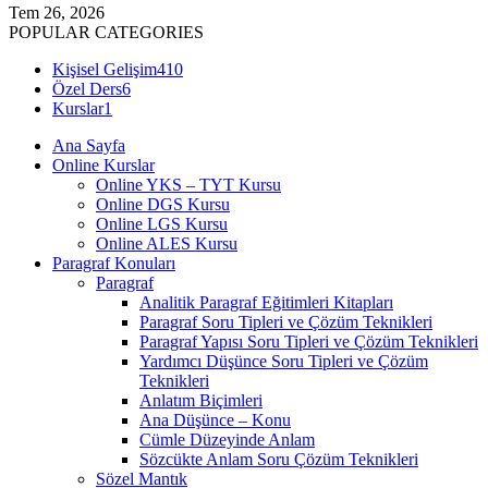
Tem 26, 2026
POPULAR CATEGORIES
Kişisel Gelişim
410
Özel Ders
6
Kurslar
1
Ana Sayfa
Online Kurslar
Online YKS – TYT Kursu
Online DGS Kursu
Online LGS Kursu
Online ALES Kursu
Paragraf Konuları
Paragraf
Analitik Paragraf Eğitimleri Kitapları
Paragraf Soru Tipleri ve Çözüm Teknikleri
Paragraf Yapısı Soru Tipleri ve Çözüm Teknikleri
Yardımcı Düşünce Soru Tipleri ve Çözüm
Teknikleri
Anlatım Biçimleri
Ana Düşünce – Konu
Cümle Düzeyinde Anlam
Sözcükte Anlam Soru Çözüm Teknikleri
Sözel Mantık