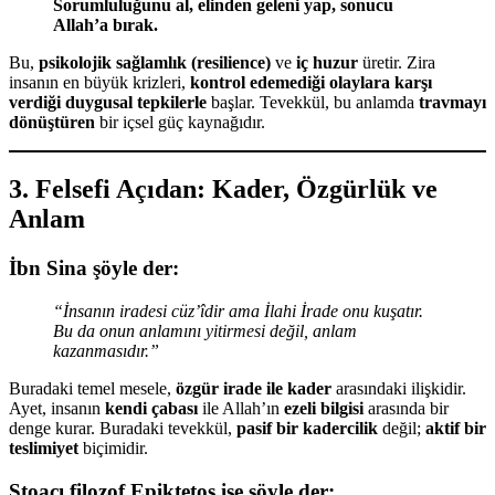
Sorumluluğunu al, elinden geleni yap, sonucu
Allah’a bırak.
Bu,
psikolojik sağlamlık (resilience)
ve
iç huzur
üretir. Zira
insanın en büyük krizleri,
kontrol edemediği olaylara karşı
verdiği duygusal tepkilerle
başlar. Tevekkül, bu anlamda
travmayı
dönüştüren
bir içsel güç kaynağıdır.
3. Felsefi Açıdan: Kader, Özgürlük ve
Anlam
İbn Sina
şöyle der:
“İnsanın iradesi cüz’îdir ama İlahi İrade onu kuşatır.
Bu da onun anlamını yitirmesi değil, anlam
kazanmasıdır.”
Buradaki temel mesele,
özgür irade ile kader
arasındaki ilişkidir.
Ayet, insanın
kendi çabası
ile Allah’ın
ezeli bilgisi
arasında bir
denge kurar. Buradaki tevekkül,
pasif bir kadercilik
değil;
aktif bir
teslimiyet
biçimidir.
Stoacı filozof Epiktetos
ise şöyle der: