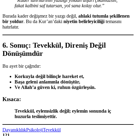
“Kader tanrılarının yazdığı yoldan dışarı çıkamazsın,
fakat kalbini saf tutarsan, yol sana kolay olur.”
Burada kader değişmez bir yazgı değil,
ahlaki tutumla şekillenen
bir yoldur
. Bu da Kur’an’daki
niyetin belirleyiciliği
temasını
hatırlatır.
6. Sonuç: Tevekkül, Direniş Değil
Dönüşümdür
Bu ayet bir çağrıdır:
Korkuyla değil bilinçle hareket et,
Başa geleni anlamınla dönüştür,
Ve Allah’a güven ki, ruhun özgürleşsin.
Kısaca:
Tevekkül, eylemsizlik değil; eylemin sonunda iç
huzurla teslimiyettir.
Dayanıklılık
Psikoloji
Tevekkül
121