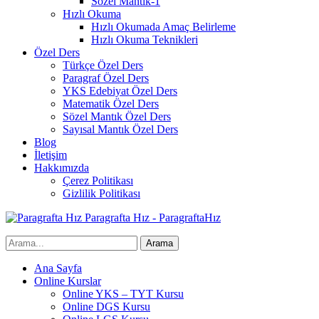
Sözel Mantık-1
Hızlı Okuma
Hızlı Okumada Amaç Belirleme
Hızlı Okuma Teknikleri
Özel Ders
Türkçe Özel Ders
Paragraf Özel Ders
YKS Edebiyat Özel Ders
Matematik Özel Ders
Sözel Mantık Özel Ders
Sayısal Mantık Özel Ders
Blog
İletişim
Hakkımızda
Çerez Politikası
Gizlilik Politikası
Paragrafta Hız - ParagraftaHız
Ana Sayfa
Online Kurslar
Online YKS – TYT Kursu
Online DGS Kursu