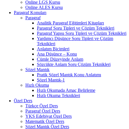
Online LGS Kursu
Online ALES Kursu
Paragraf Konuları
Paragraf
Analitik Paragraf Eğitimleri Kitapları
Paragraf Soru Tipleri ve Çözüm Teknikleri
Paragraf Yapısı Soru Tipleri ve Çözüm Teknikleri
Yardımcı Düşünce Soru Tipleri ve Çözüm
Teknikleri
Anlatım Biçimleri
Ana Düşünce – Konu
Cümle Düzeyinde Anlam
Sözcükte Anlam Soru Çözüm Teknikleri
Sözel Mantık
Pratik Sözel Mantık Konu Anlatımı
Sözel Mantık-1
Hızlı Okuma
Hızlı Okumada Amaç Belirleme
Hızlı Okuma Teknikleri
Özel Ders
Türkçe Özel Ders
Paragraf Özel Ders
YKS Edebiyat Özel Ders
Matematik Özel Ders
Sözel Mantık Özel Ders