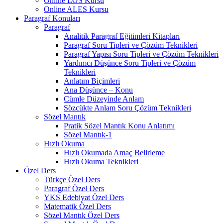
Online LGS Kursu
Online ALES Kursu
Paragraf Konuları
Paragraf
Analitik Paragraf Eğitimleri Kitapları
Paragraf Soru Tipleri ve Çözüm Teknikleri
Paragraf Yapısı Soru Tipleri ve Çözüm Teknikleri
Yardımcı Düşünce Soru Tipleri ve Çözüm
Teknikleri
Anlatım Biçimleri
Ana Düşünce – Konu
Cümle Düzeyinde Anlam
Sözcükte Anlam Soru Çözüm Teknikleri
Sözel Mantık
Pratik Sözel Mantık Konu Anlatımı
Sözel Mantık-1
Hızlı Okuma
Hızlı Okumada Amaç Belirleme
Hızlı Okuma Teknikleri
Özel Ders
Türkçe Özel Ders
Paragraf Özel Ders
YKS Edebiyat Özel Ders
Matematik Özel Ders
Sözel Mantık Özel Ders