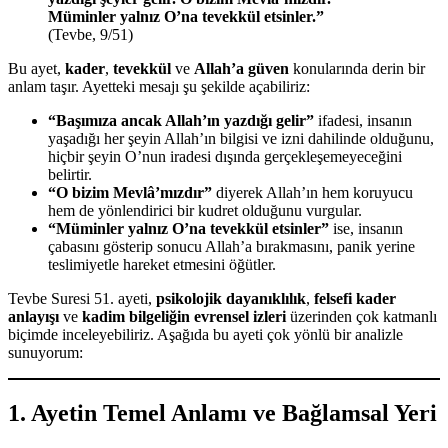
Müminler yalnız O’na tevekkül etsinler.”
(Tevbe, 9/51)
Bu ayet,
kader
,
tevekkül
ve
Allah’a güven
konularında derin bir
anlam taşır. Ayetteki mesajı şu şekilde açabiliriz:
“Başımıza ancak Allah’ın yazdığı gelir”
ifadesi, insanın
yaşadığı her şeyin Allah’ın bilgisi ve izni dahilinde olduğunu,
hiçbir şeyin O’nun iradesi dışında gerçekleşemeyeceğini
belirtir.
“O bizim Mevlâ’mızdır”
diyerek Allah’ın hem koruyucu
hem de yönlendirici bir kudret olduğunu vurgular.
“Müminler yalnız O’na tevekkül etsinler”
ise, insanın
çabasını gösterip sonucu Allah’a bırakmasını, panik yerine
teslimiyetle hareket etmesini öğütler.
Tevbe Suresi 51. ayeti,
psikolojik dayanıklılık
,
felsefi kader
anlayışı
ve
kadim bilgeliğin evrensel izleri
üzerinden çok katmanlı
biçimde inceleyebiliriz. Aşağıda bu ayeti çok yönlü bir analizle
sunuyorum:
1. Ayetin Temel Anlamı ve Bağlamsal Yeri