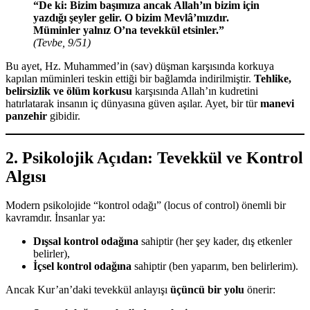
“De ki: Bizim başımıza ancak Allah’ın bizim için
yazdığı şeyler gelir. O bizim Mevlâ’mızdır.
Müminler yalnız O’na tevekkül etsinler.”
(Tevbe, 9/51)
Bu ayet, Hz. Muhammed’in (sav) düşman karşısında korkuya
kapılan müminleri teskin ettiği bir bağlamda indirilmiştir.
Tehlike,
belirsizlik ve ölüm korkusu
karşısında Allah’ın kudretini
hatırlatarak insanın iç dünyasına güven aşılar. Ayet, bir tür
manevi
panzehir
gibidir.
2. Psikolojik Açıdan: Tevekkül ve Kontrol
Algısı
Modern psikolojide “kontrol odağı” (locus of control) önemli bir
kavramdır. İnsanlar ya:
Dışsal kontrol odağına
sahiptir (her şey kader, dış etkenler
belirler),
İçsel kontrol odağına
sahiptir (ben yaparım, ben belirlerim).
Ancak Kur’an’daki tevekkül anlayışı
üçüncü bir yolu
önerir: