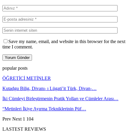
Save my name, email, and website in this browser for the next
time I comment.
popular posts
ÖĞRETİCİ METİNLER
Kutadgu Bilig, Divanı- ı Lügati’it Türk, Divan-…
İki Cümleyi Birleştirmenin Pratik Yolları ve Cümleler Arası…
“Metinleri İkiye Ayırma Tekniklerinin Püf…
Prev
Next
1 104
LASTEST REVIEWS