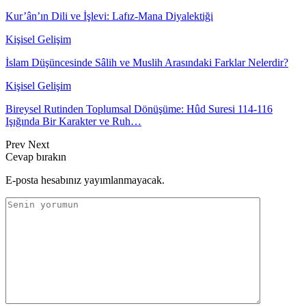
Kur’ân’ın Dili ve İşlevi: Lafız-Mana Diyalektiği
Kişisel Gelişim
İslam Düşüncesinde Sâlih ve Muslih Arasındaki Farklar Nelerdir?
Kişisel Gelişim
Bireysel Rutinden Toplumsal Dönüşüme: Hûd Suresi 114-116
Işığında Bir Karakter ve Ruh…
Prev
Next
Cevap bırakın
E-posta hesabınız yayımlanmayacak.