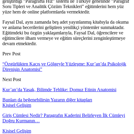
geliştirdiği "Paragrafta Hız" sistemi ile Türkiye genelinde "Paragraf
Soru Tipleri ve Analitik Çözüm Teknikleri" eğitimlerini hem yüz
yüze hem de online platformlarda vermektedir.
Faysal Dal, aynı zamanda beş adet yayınlanmış kitabıyla da okuma
ve anlama becerilerini geliştiren yenilikçi yöntemler sunmaktadır.
Eğitimdeki bu özgün yaklaşımlarıyla, Faysal Dal, öğrencilere ve
eğitimcilere ilham vermeye ve eğitim süreçlerini zenginleştirmeye
devam etmektedir.
Prev Post
“Özgürlükten Kaçış ve Gölgeyle Yüzleşme: Kur’an’da Psikolojik
Direnişin Anatomisi”
Next Post
Kur’an’da Yasak, Bilimde Tehlike: Domuz Etinin Anatomisi
Bunları da beğenebilirsin
Yazarın diğer kitapları
Kişisel Gelişim
Giriş Cümlesi Nedir? Paragrafın Kaderini Belirleyen İlk Cümleyi
Doğru Kurmanın…
Kişisel Gelişim