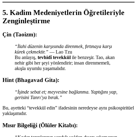
5. Kadim Medeniyetlerin Öğretileriyle
Zenginleştirme
Çin (Taoizm):
“İlahi düzenin karşısında direnmek, fırtınaya karşı
kürek çekmektir.”
— Lao Tzu
Bu anlayış,
tevhidî tevekkül
ile benzeşir. Tao, akan
nehir gibi her şeyi yönlendirir; insan direnmemeli,
akışla uyumlu yaşamalıdır.
Hint (Bhagavad Gita):
“İşinde sebat et; meyvesine bağlanma. Yaptığını yap,
gerisini Tanrı’ya bırak.”
Bu, ayetteki “tevekkül edin” ifadesinin neredeyse aynı psikospiritüel
yaklaşımıdır.
Mısır Bilgeliği (Ölüler Kitabı):