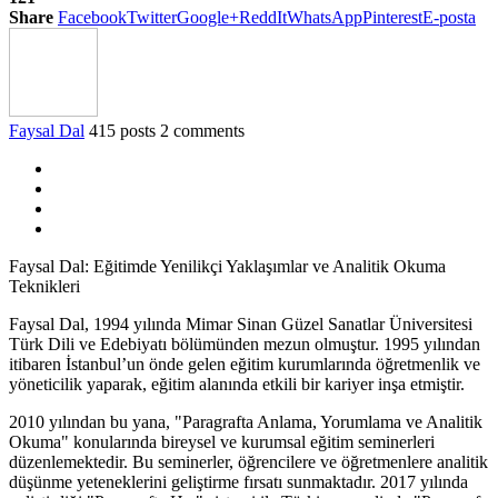
Share
Facebook
Twitter
Google+
ReddIt
WhatsApp
Pinterest
E-posta
Faysal Dal
415 posts
2 comments
Faysal Dal: Eğitimde Yenilikçi Yaklaşımlar ve Analitik Okuma
Teknikleri
Faysal Dal, 1994 yılında Mimar Sinan Güzel Sanatlar Üniversitesi
Türk Dili ve Edebiyatı bölümünden mezun olmuştur. 1995 yılından
itibaren İstanbul’un önde gelen eğitim kurumlarında öğretmenlik ve
yöneticilik yaparak, eğitim alanında etkili bir kariyer inşa etmiştir.
2010 yılından bu yana, "Paragrafta Anlama, Yorumlama ve Analitik
Okuma" konularında bireysel ve kurumsal eğitim seminerleri
düzenlemektedir. Bu seminerler, öğrencilere ve öğretmenlere analitik
düşünme yeteneklerini geliştirme fırsatı sunmaktadır. 2017 yılında