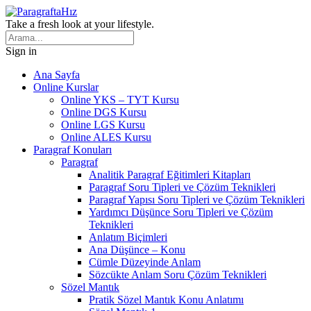
Take a fresh look at your lifestyle.
Sign in
Ana Sayfa
Online Kurslar
Online YKS – TYT Kursu
Online DGS Kursu
Online LGS Kursu
Online ALES Kursu
Paragraf Konuları
Paragraf
Analitik Paragraf Eğitimleri Kitapları
Paragraf Soru Tipleri ve Çözüm Teknikleri
Paragraf Yapısı Soru Tipleri ve Çözüm Teknikleri
Yardımcı Düşünce Soru Tipleri ve Çözüm
Teknikleri
Anlatım Biçimleri
Ana Düşünce – Konu
Cümle Düzeyinde Anlam
Sözcükte Anlam Soru Çözüm Teknikleri
Sözel Mantık
Pratik Sözel Mantık Konu Anlatımı