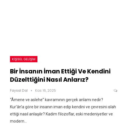
KIŞISEL GELIŞIM
Bir İnsanın İman Ettiği Ve Kendini
Düzelttiğini Nasıl Anlarız?
Faysal Dal
Kas 16, 2025
“Âmene ve aslehe” kavramının gerçek anlamı nedir?
Kur’ân’a göre bir insanın iman edip kendini ve çevresini ıslah
ettiği nasıl anlaşılır? Kadim filozoflar, eski medeniyetler ve
modern…