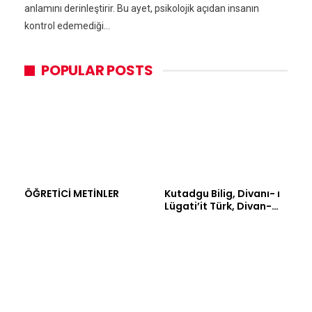
anlamını derinleştirir. Bu ayet, psikolojik açıdan insanın
kontrol edemediği…
POPULAR POSTS
ÖĞRETİCİ METİNLER
Kutadgu Bilig, Divanı- ı
Lügati’it Türk, Divan-…