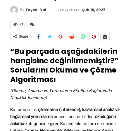
Last updated
Şub 18, 2025
By
Faysal Dal
215
Share
“Bu parçada aşağıdakilerin
hangisine değinilmemiştir?”
Sorularını Okuma ve Çözme
Algoritması
(Okuma, Anlama ve Yorumlama Ekolleri Bağlamında
Didaktik İnceleme)
Bu tür sorular,
çıkarsama (inference), kavramsal analiz ve
bağlamsal yorumlama
becerilerini test eden
okuduğunu
anlama
kategorisine girer. Bu nedenle çözüm sürecinde
Lateral Okuma, Hermenötik Yaklaşım ve Retorik Analiz