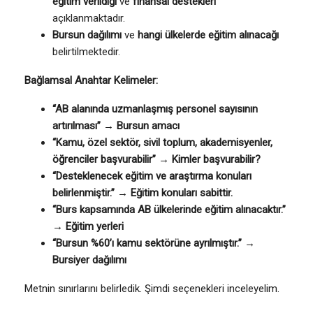
eğitim verildiği
ve
finansal destekleri
açıklanmaktadır.
Bursun dağılımı
ve
hangi ülkelerde eğitim alınacağı
belirtilmektedir.
Bağlamsal Anahtar Kelimeler:
“AB alanında uzmanlaşmış personel sayısının
artırılması”
→
Bursun amacı
“Kamu, özel sektör, sivil toplum, akademisyenler,
öğrenciler başvurabilir”
→
Kimler başvurabilir?
“Desteklenecek eğitim ve araştırma konuları
belirlenmiştir.”
→
Eğitim konuları sabittir.
“Burs kapsamında AB ülkelerinde eğitim alınacaktır.”
→
Eğitim yerleri
“Bursun %60’ı kamu sektörüne ayrılmıştır.”
→
Bursiyer dağılımı
Metnin sınırlarını belirledik. Şimdi seçenekleri inceleyelim.