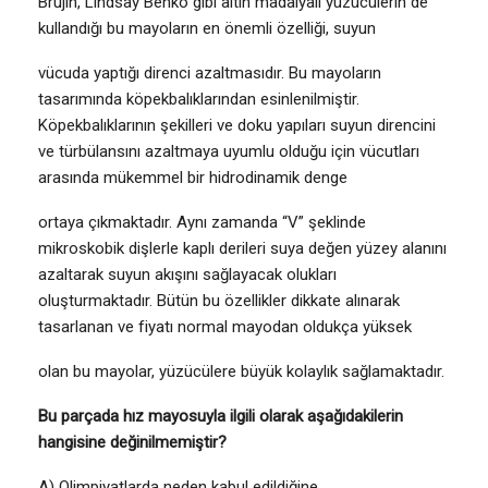
Brujin, Lindsay Benko gibi altın madalyalı yüzücülerin de
kullandığı bu mayoların en önemli özelliği, suyun
vücuda yaptığı direnci azaltmasıdır. Bu mayoların
tasarımında köpekbalıklarından esinlenilmiştir.
Köpekbalıklarının şekilleri ve doku yapıları suyun direncini
ve türbülansını azaltmaya uyumlu olduğu için vücutları
arasında mükemmel bir hidrodinamik denge
ortaya çıkmaktadır. Aynı zamanda “V” şeklinde
mikroskobik dişlerle kaplı derileri suya değen yüzey alanını
azaltarak suyun akışını sağlayacak olukları
oluşturmaktadır. Bütün bu özellikler dikkate alınarak
tasarlanan ve fiyatı normal mayodan oldukça yüksek
olan bu mayolar, yüzücülere büyük kolaylık sağlamaktadır.
Bu parçada hız mayosuyla ilgili olarak aşağıdakilerin
hangisine değinilmemiştir?
A) Olimpiyatlarda neden kabul edildiğine