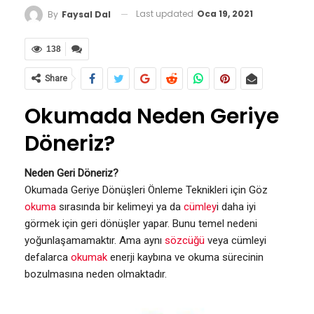
Last updated
Oca 19, 2021
By
Faysal Dal
138
Share
Okumada Neden Geriye
Döneriz?
Neden Geri Döneriz?
Okumada Geriye Dönüşleri Önleme Teknikleri için Göz
okuma
sırasında bir kelimeyi ya da
cümley
i daha iyi
görmek için geri dönüşler yapar. Bunu temel nedeni
yoğunlaşamamaktır. Ama aynı
sözcüğü
veya cümleyi
defalarca
okumak
enerji kaybına ve okuma sürecinin
bozulmasına neden olmaktadır.