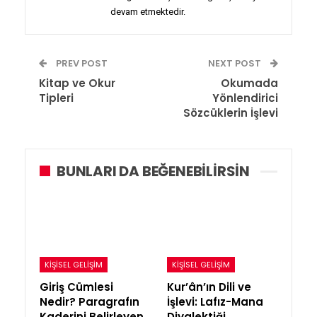
devam etmektedir.
PREV POST
NEXT POST
Kitap ve Okur
Okumada
Tipleri
Yönlendirici
Sözcüklerin İşlevi
BUNLARI DA BEĞENEBILIRSIN
KIŞISEL GELIŞIM
KIŞISEL GELIŞIM
Giriş Cümlesi
Kur’ân’ın Dili ve
Nedir? Paragrafın
İşlevi: Lafız-Mana
Kaderini Belirleyen
Diyalektiği