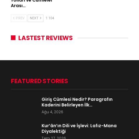
Arası…
PREV
NEXT
1 104
LASTEST REVIEWS
FEATURED STORIES
Giriş Cümlesi Nedir? Paragrafın
Kaderini Belirleyen İlk…
Ağu 4, 2026
Kur’ân’ın Dili ve İşlevi: Lafız-Mana
Diyalektiği
Tem 27, 2026