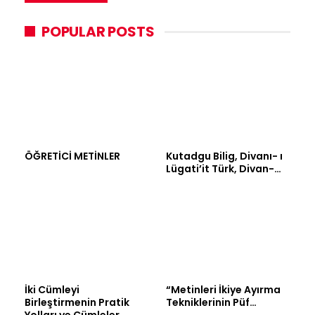
POPULAR POSTS
ÖĞRETİCİ METİNLER
Kutadgu Bilig, Divanı- ı
Lügati’it Türk, Divan-…
İki Cümleyi
“Metinleri İkiye Ayırma
Birleştirmenin Pratik
Tekniklerinin Püf…
Yolları ve Cümleler