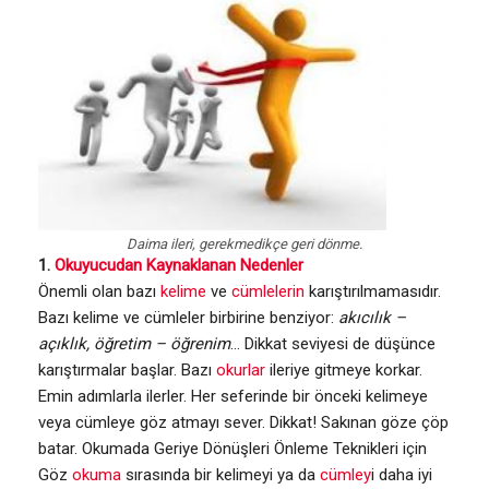
Daima ileri, gerekmedikçe geri dönme.
1.
Okuyucudan Kaynaklanan Nedenler
Önemli olan bazı
kelime
ve
cümlelerin
karıştırılmamasıdır.
Bazı kelime ve cümleler birbirine benziyor:
akıcılık –
açıklık, öğretim – öğrenim
… Dikkat seviyesi de düşünce
karıştırmalar başlar. Bazı
okurlar
ileriye gitmeye korkar.
Emin adımlarla ilerler. Her seferinde bir önceki kelimeye
veya cümleye göz atmayı sever. Dikkat! Sakınan göze çöp
batar. Okumada Geriye Dönüşleri Önleme Teknikleri için
Göz
okuma
sırasında bir kelimeyi ya da
cümley
i daha iyi