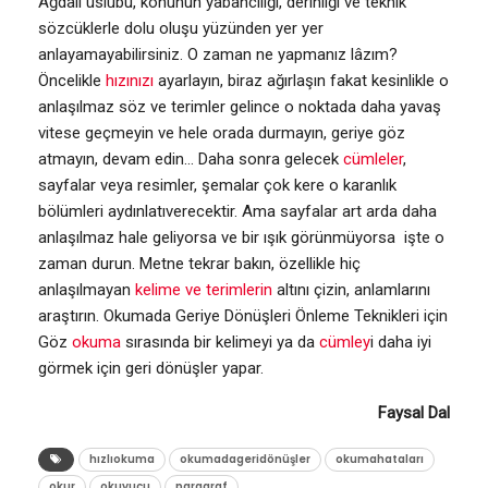
Ağdalı üslûbu, konunun yabancılığı, derinliği ve teknik
sözcüklerle dolu oluşu yüzünden yer yer
anlayamayabilirsiniz. O zaman ne yapmanız lâzım?
Öncelikle
hızınızı
ayarlayın, biraz ağırlaşın fakat kesinlikle o
anlaşılmaz söz ve terimler gelince o noktada daha yavaş
vitese geçmeyin ve hele orada durmayın, geriye göz
atmayın, devam edin… Daha sonra gelecek
cümleler
,
sayfalar veya resimler, şemalar çok kere o karanlık
bölümleri aydınlatıverecektir. Ama sayfalar art arda daha
anlaşılmaz hale geliyorsa ve bir ışık görünmüyorsa işte o
zaman durun. Metne tekrar bakın, özellikle hiç
anlaşılmayan
kelime ve terimlerin
altını çizin, anlamlarını
araştırın. Okumada Geriye Dönüşleri Önleme Teknikleri için
Göz
okuma
sırasında bir kelimeyi ya da
cümley
i daha iyi
görmek için geri dönüşler yapar.
Faysal Dal
hızlıokuma
okumadageridönüşler
okumahataları
okur
okuyucu
paragraf